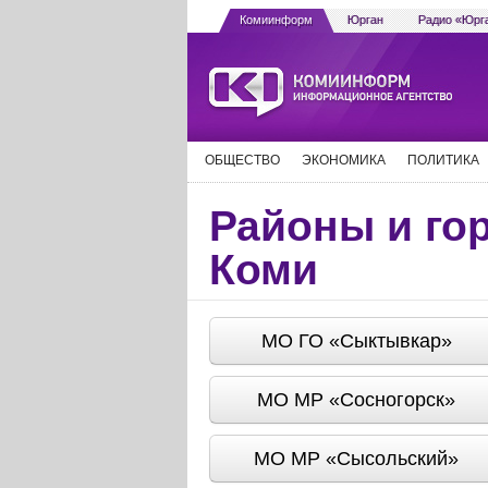
Комиинформ
Юрган
Радио «Юрг
ОБЩЕСТВО
ЭКОНОМИКА
ПОЛИТИКА
Районы и го
Коми
МО ГО «Сыктывкар»
МО МР «Сосногорск»
МО МР «Сысольский»