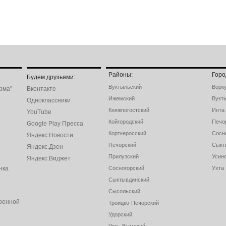
Районы:
Горо
Будем друзьями:
Вуктыльский
Ворк
рма"
Вконтакте
Ижемский
Вукт
Одноклассники
Княжпогостский
Инта
YouTube
Койгородский
Печо
Google Play Пресса
Корткеросский
Сосн
Яндекс.Новости
Печорский
Сыкт
Яндекс.Дзен
Прилузский
Усин
Яндекс.Виджет
нка
Сосногорский
Ухта
Сыктывдинский
Сысольский
оенной
Троицко-Печорский
Удорский