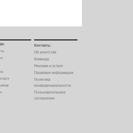
да:
Контакты:
ута
Об агентстве
ыл
Команда
Реклама и услуги
ра
Правовая информация
огорск
Политика
ывкар
конфиденциальности
ск
Пользовательское
соглашение