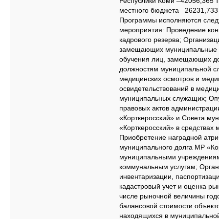
Республики Коми –42056,365 ты
местного бюджета –26231,733 
Программы исполняются сле
мероприятия: Проведение ко
кадрового резерва; Организац
замещающих муниципальные д
обучения лиц, замещающих до
должностям муниципальной с
медицинских осмотров и меди
освидетельствований в медиц
муниципальных служащих; Оп
правовых актов администраци
«Корткеросский» и Совета му
«Корткеросский» в средствах
Приобретение наградной атри
муниципального долга МР «Ко
муниципальными учреждениям
коммунальным услугам; Орган
инвентаризации, паспортизаци
кадастровый учет и оценка ры
числе рыночной величины год
балансовой стоимости объект
находящихся в муниципальной