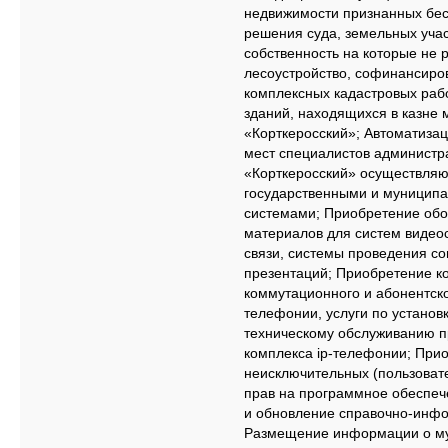
недвижимости признанных бе
решения суда, земельных учас
собственность на которые не 
лесоустройство, софинансиро
комплексных кадастровых рабо
зданий, находящихся в казне
«Корткеросский»; Автоматиза
мест специалистов админист
«Корткеросский» осуществляю
государственными и муници
системами; Приобретение обо
материалов для систем видеос
связи, системы проведения с
презентаций; Приобретение к
коммутационного и абонентско
телефонии, услуги по установк
техническому обслуживанию 
комплекса ip-телефонии; При
неисключительных (пользоват
прав на программное обеспеч
и обновление справочно-инф
Размещение информации о му