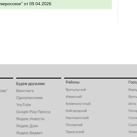
ткеросское" от 09.04.2026
Районы:
Горо
Будем друзьями:
Вуктыльский
Ворк
рма"
Вконтакте
Ижемский
Вукт
Одноклассники
Княжпогостский
Инта
YouTube
Койгородский
Печо
Google Play Пресса
Корткеросский
Сосн
Яндекс.Новости
Печорский
Сыкт
Яндекс.Дзен
Прилузский
Усин
Яндекс.Виджет