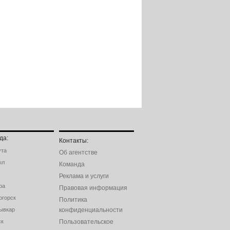
да:
Контакты:
ута
Об агентстве
ыл
Команда
Реклама и услуги
ра
Правовая информация
огорск
Политика
ывкар
конфиденциальности
ск
Пользовательское